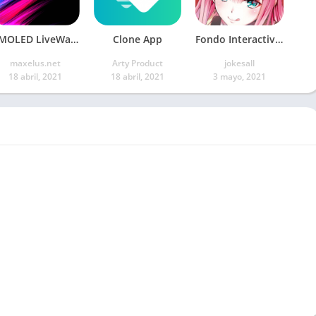
AMOLED LiveWallpaper
Clone App
Fondo Interactivo Otaku
maxelus.net
Arty Product
jokesall
18 abril, 2021
18 abril, 2021
3 mayo, 2021