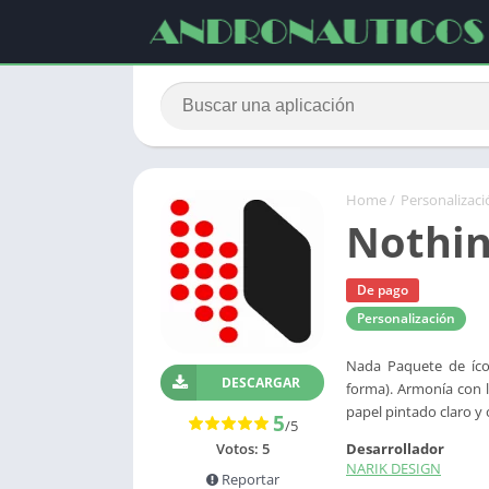
Home
/
Personalizaci
Nothin
De pago
Personalización
Nada Paquete de íco
DESCARGAR
forma). Armonía con l
papel pintado claro y 
5
/5
Votos:
5
Desarrollador
NARIK DESIGN
Reportar