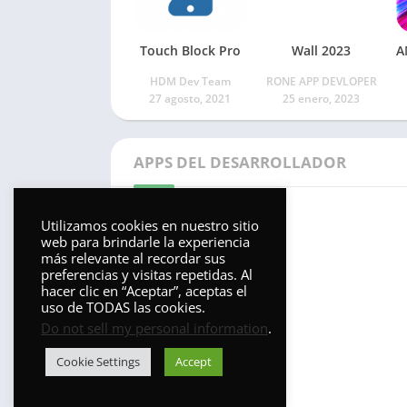
Touch Block Pro
Wall 2023
HDM Dev Team
RONE APP DEVLOPER
27 agosto, 2021
25 enero, 2023
APPS DEL DESARROLLADOR
Utilizamos cookies en nuestro sitio
web para brindarle la experiencia
más relevante al recordar sus
preferencias y visitas repetidas. Al
hacer clic en “Aceptar”, aceptas el
uso de TODAS las cookies.
Do not sell my personal information
.
Mira Icon
Cookie Settings
Accept
NARIK DESIGN
18 abril, 2023