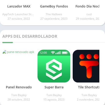
Lanzador MAX
GameBoy Fondos
Fondo Dia Noche
AppTech Launcher Studios Inc.
The Hallows
cuzi
27 octubre, 2022
27 septiembre, 2023
29 noviembre, 2022
APPS DEL DESARROLLADOR
Panel Renovado
Super Barra
Tile Shortcuts
Tom Bayley
Tom Bayley
Tom Bayley
28 octubre, 2022
15 agosto, 2023
2 noviembre, 2021