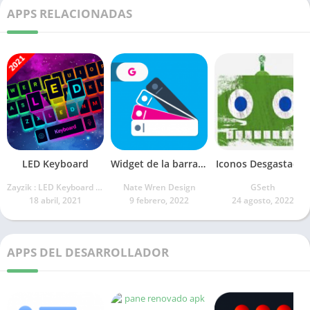
APPS RELACIONADAS
LED Keyboard
Widget de la barra de búsqueda
Iconos Desgastados
Zayzik : LED Keyboard Studio
Nate Wren Design
GSeth
18 abril, 2021
9 febrero, 2022
24 agosto, 2022
APPS DEL DESARROLLADOR