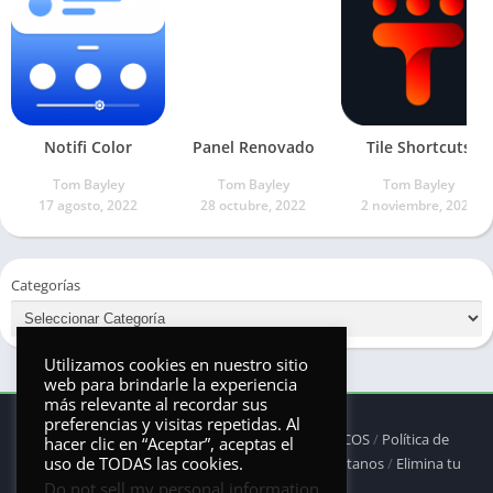
Notifi Color
Panel Renovado
Tile Shortcuts
Tom Bayley
Tom Bayley
Tom Bayley
17 agosto, 2022
28 octubre, 2022
2 noviembre, 2021
Categorías
Utilizamos cookies en nuestro sitio
web para brindarle la experiencia
más relevante al recordar sus
preferencias y visitas repetidas. Al
© 2025 - Derechos reservados -
ANDRONAUTICOS
/
Política de
hacer clic en “Aceptar”, aceptas el
uso de TODAS las cookies.
privacidad
/
Política de Cookies
/
DMCA
/
Contáctanos
/
Elimina tu
Do not sell my personal information
.
aplicación