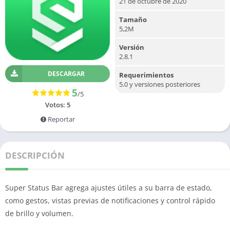
21 de octubre de 2020
Tamaño
5,2M
Versión
2.8.1
DESCARGAR
Requerimientos
5.0 y versiones posteriores
5
/5
Votos:
5
Reportar
DESCRIPCIÓN
Super Status Bar agrega ajustes útiles a su barra de estado,
como gestos, vistas previas de notificaciones y control rápido
de brillo y volumen.