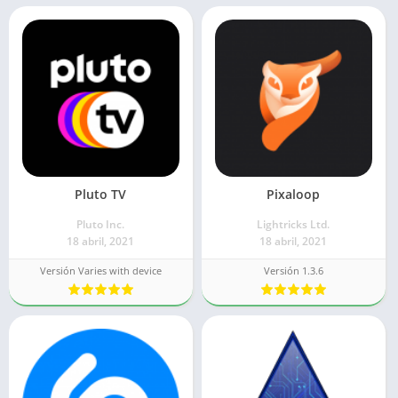
Pluto TV
Pixaloop
Pluto Inc.
Lightricks Ltd.
18 abril, 2021
18 abril, 2021
Versión Varies with device
Versión 1.3.6