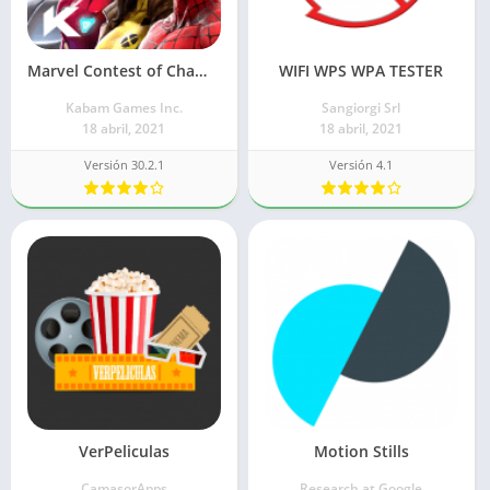
Marvel Contest of Champions
WIFI WPS WPA TESTER
Kabam Games Inc.
Sangiorgi Srl
18 abril, 2021
18 abril, 2021
Versión 30.2.1
Versión 4.1
VerPeliculas
Motion Stills
CamasorApps
Research at Google