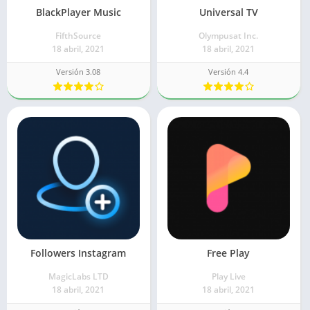
BlackPlayer Music
Universal TV
FifthSource
Olympusat Inc.
18 abril, 2021
18 abril, 2021
Versión 3.08
Versión 4.4
Followers Instagram
Free Play
MagicLabs LTD
Play Live
18 abril, 2021
18 abril, 2021