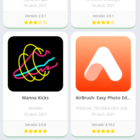
18 abril, 2021
18 abril, 2021
Versión 2.3.1
Versión 2.0.1
Wanna Kicks
AirBrush: Easy Photo Editor
WANNA
PIXOCIAL TECHNOLOGY (SINGAPORE) PTE. LTD.
18 abril, 2021
18 abril, 2021
Versión 2.0.8
Versión 4.10.2