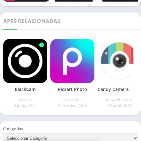
APPS RELACIONADAS
BlackCam
Picsart Photo
Candy Camera – cámara de belleza, editor
XnView
PicsArt Inc.
JP-brothers Inc.
9 junio, 2021
15 octubre, 2021
22 abril, 2021
Categorías