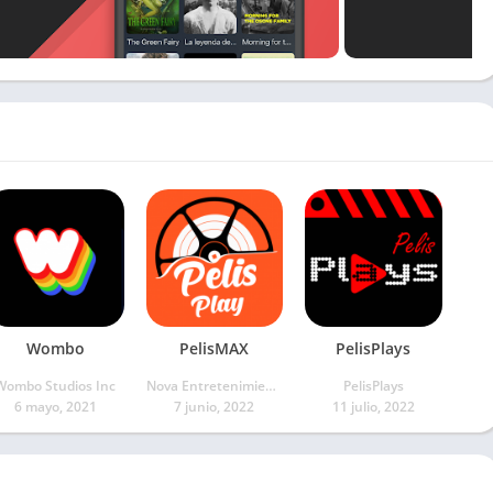
Wombo
PelisMAX
PelisPlays
Wombo Studios Inc
Nova Entretenimiento
PelisPlays
6 mayo, 2021
7 junio, 2022
11 julio, 2022