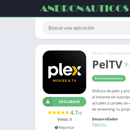
Home
/
Entretenimie
PelTV
9
Entretenimiento
Disfruta de pelis y p
al instante sin suscrip
DESCARGAR
actuales a canales en
de streaming, tu propi
4.7
/5
Desarrollador
Votos:
5
Plex Inc.
Reportar