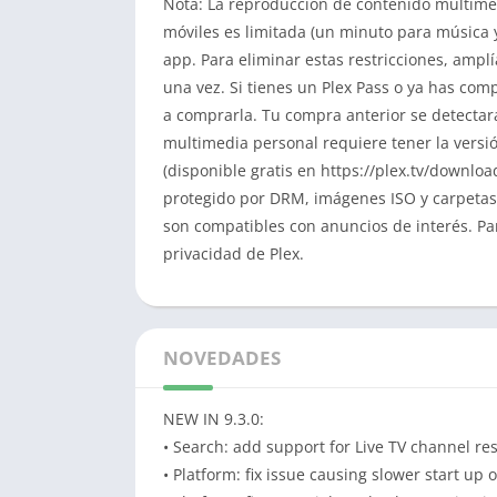
Nota: La reproducción de contenido multimed
móviles es limitada (un minuto para música 
app. Para eliminar estas restricciones, ampl
una vez. Si tienes un Plex Pass o ya has com
a comprarla. Tu compra anterior se detecta
multimedia personal requiere tener la versió
(disponible gratis en https://plex.tv/downloa
protegido por DRM, imágenes ISO y carpetas
son compatibles con anuncios de interés. Par
privacidad de Plex.
NOVEDADES
NEW IN 9.3.0:
• Search: add support for Live TV channel res
• Platform: fix issue causing slower start up