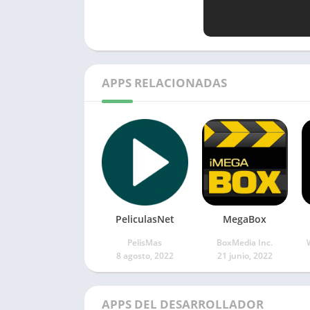
APPS RELACIONADAS
PeliculasNet
MegaBox
PelisMas
BoxMedia Inc.
8 agosto, 2022
21 junio, 2022
APPS DEL DESARROLLADOR