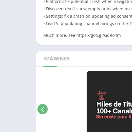
• Platform: fix potential crash when navigati
• Discover: don't show empty hubs when no s
• Settings: fix a crash on updating ad consent
• LiveTV: populating channel airings on the T
Much more, see https://goo.gl/GqRo4m
IMÁGENES