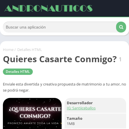
Home
/
Detalles HTML
Quieres Casarte Conmigo?
1
Detalles HTML
Enviale esta divertida y creativa propuesta de matrimonio a tu amor, no
se podrá negar.
Desarrollador
IG: Santiiceballos
Tamaño
1MB