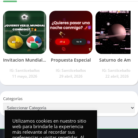
Invitacion Mundialista
Propuesta Especial
Saturno de Amor
IG: Santiiceballos
IG: Santiiceballos
IG: Santiiceballos
11 mayo, 2026
29 abril, 2026
22 abril, 2026
Categorías
Utilizamos cookies en nuestro sitio
web para brindarle la experiencia
más relevante al recordar sus
preferencias y visitas repetidas. Al