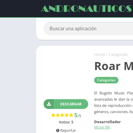
Home
/
Categorías
Roar M
Categorías
El Rugido Music Pl
avanzadas le dan la o
DESCARGAR
lista de reproducción 
géneros, canciones, li
5
/5
Desarrollador
Votos:
5
Music Bit
Reportar