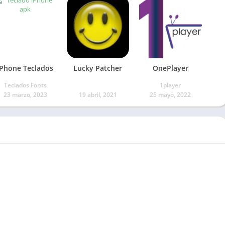
iPhone Teclados
Lucky Patcher
OnePlayer
Teclados Fonts
1player
23 marzo, 2023
19 abril, 2021
25 mayo, 2022