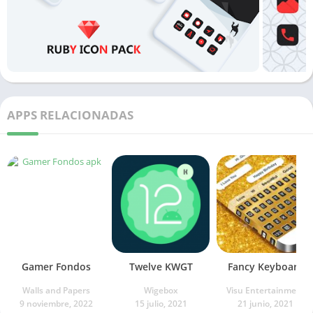
APPS RELACIONADAS
Gamer Fondos
Twelve KWGT
Fancy Keyboard
Walls and Papers
Wigebox
Visu Entertainment
9 noviembre, 2022
15 julio, 2021
21 junio, 2021