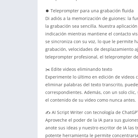
⏺️ Teleprompter para una grabación fluida
Di adiós a la memorización de guiones: la f
la grabación sea sencilla.
Nuestra aplicación
indicación mientras mantiene el contacto vi
se sincroniza con su voz, lo que le permite 
grabación, velocidades de desplazamiento aj
teleprompter profesional, el teleprompter de 
✂️ Edite videos eliminando texto
Experimente lo último en edición de videos co
eliminar palabras del texto transcrito, pued
correspondientes.
Además, con un solo clic, 
el contenido de su video como nunca antes.
✍️ AI Script Writer con tecnología de ChatGP
Aproveche el poder de la IA para sus guione
anote sus ideas y nuestro escritor de IA la
potente herramienta le permite concentrars