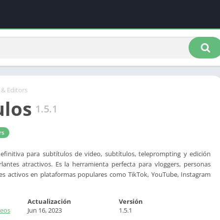
 & Editors
ulos
1.5.1
rs
definitiva para subtítulos de video, subtítulos, teleprompting y edición
lantes atractivos. Es la herramienta perfecta para vloggers, personas
res activos en plataformas populares como TikTok, YouTube, Instagram
Actualización
Versión
deos
Jun 16, 2023
1.5.1