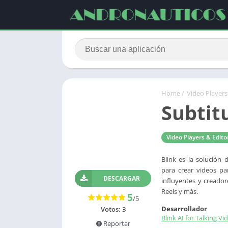
Home
/
Video Players
Subtit
Video Players & Edito
Blink es la solución 
para crear videos par
DESCARGAR
influyentes y creado
Reels y más.
5
/5
Desarrollador
Votos:
3
Blink AI for Talking Vi
Reportar