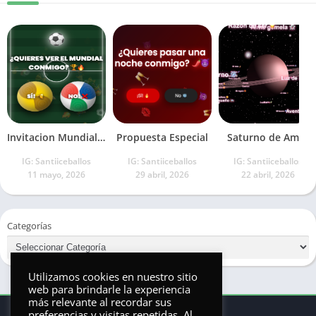
Invitacion Mundialista
Propuesta Especial
Saturno de Amor
IG: Santiiceballos
IG: Santiiceballos
IG: Santiiceballos
11 mayo, 2026
29 abril, 2026
22 abril, 2026
Categorías
Utilizamos cookies en nuestro sitio
web para brindarle la experiencia
más relevante al recordar sus
preferencias y visitas repetidas. Al