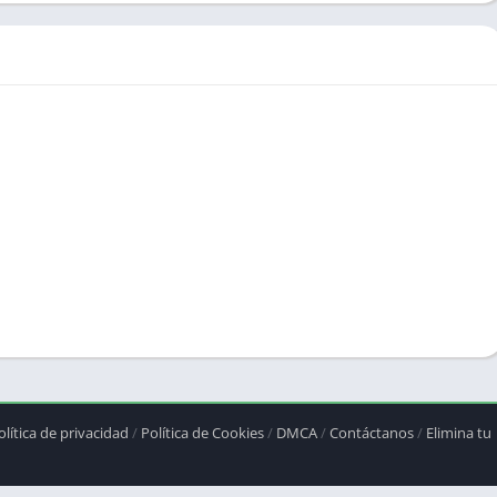
olítica de privacidad
/
Política de Cookies
/
DMCA
/
Contáctanos
/
Elimina tu