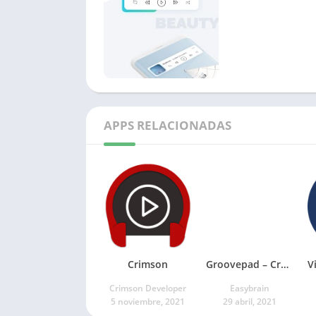
APPS RELACIONADAS
Crimson
Groovepad – Creador de música y ritmos
Crimson Developer
Easybrain
5 noviembre, 2021
29 abril, 2021