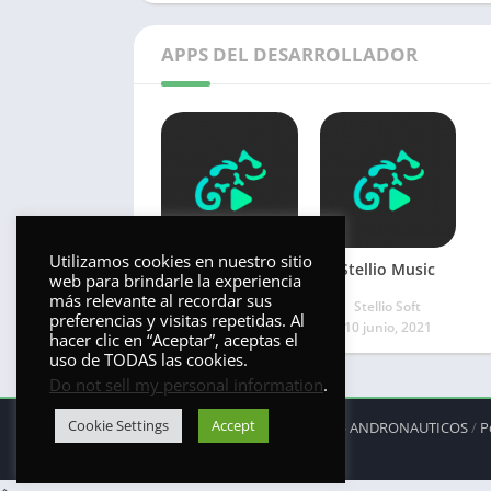
APPS DEL DESARROLLADOR
Utilizamos cookies en nuestro sitio
Stellio
Stellio Music
web para brindarle la experiencia
más relevante al recordar sus
Stellio Soft
Stellio Soft
preferencias y visitas repetidas. Al
5 noviembre, 2021
10 junio, 2021
hacer clic en “Aceptar”, aceptas el
uso de TODAS las cookies.
Do not sell my personal information
.
Cookie Settings
Accept
© 2025 - Derechos reservados -
ANDRONAUTICOS
/
P
aplicación