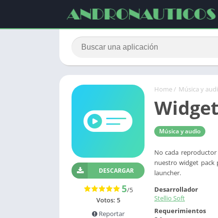
Home
/
Música y aud
Widget
Música y audio
No cada reproductor 
nuestro widget pack 
DESCARGAR
launcher.
5
Desarrollador
/5
Stellio Soft
Votos:
5
Requerimientos
Reportar