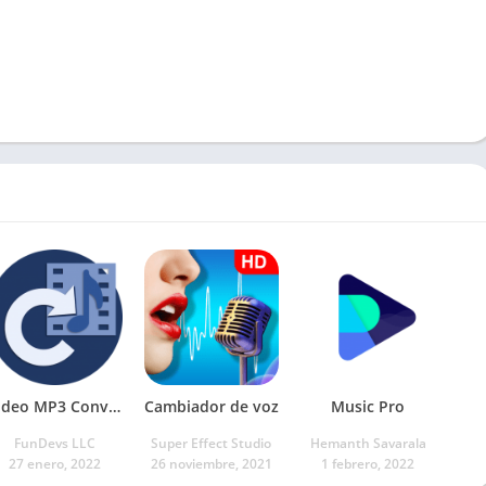
Video MP3 Converter
Cambiador de voz
Music Pro
FunDevs LLC
Super Effect Studio
Hemanth Savarala
27 enero, 2022
26 noviembre, 2021
1 febrero, 2022