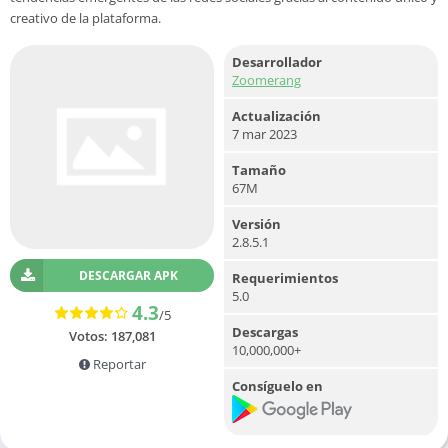
creativo de la plataforma.
Desarrollador
Zoomerang
Actualización
7 mar 2023
Tamaño
67M
Versión
2.8.5.1
DESCARGAR APK
Requerimientos
5.0
4.3
/5
Descargas
Votos:
187,081
10,000,000+
Reportar
Consíguelo en