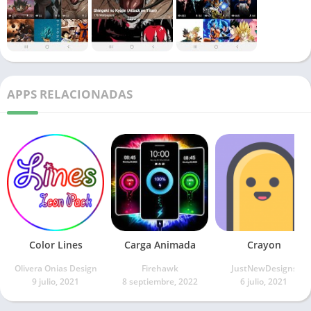
APPS RELACIONADAS
Color Lines
Carga Animada
Crayon
Olivera Onias Design
Firehawk
JustNewDesigns
9 julio, 2021
8 septiembre, 2022
6 julio, 2021