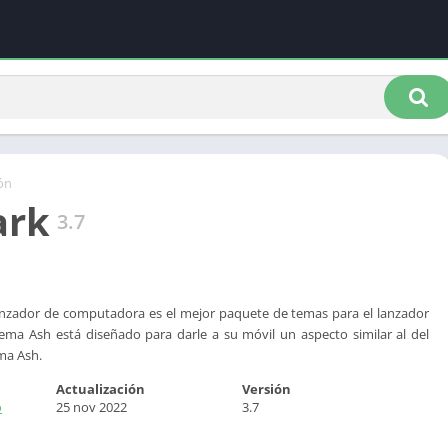
ón
ark
3.7
lanzador de computadora es el mejor paquete de temas para el lanzador
ema Ash está diseñado para darle a su móvil un aspecto similar al del
ma Ash.
Actualización
Versión
o
25 nov 2022
3.7