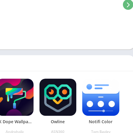
4K Dope Wallpapers
Owline
Notifi Color
Androholic
ASN360
Tom Bayley