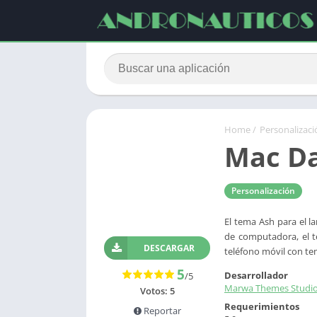
Home
/
Personalizaci
Mac D
Personalización
El tema Ash para el 
de computadora, el t
DESCARGAR
teléfono móvil con te
5
Desarrollador
/5
Marwa Themes Studi
Votos:
5
Requerimientos
Reportar