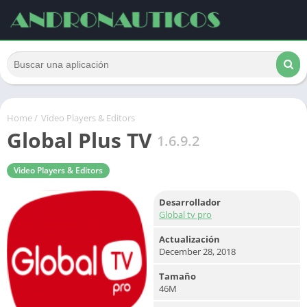
Home
/
Video Players & Editors
Global Plus TV
1.6.9.2
Video Players & Editors
Desarrollador
Global tv pro
Actualización
December 28, 2018
Tamaño
46M