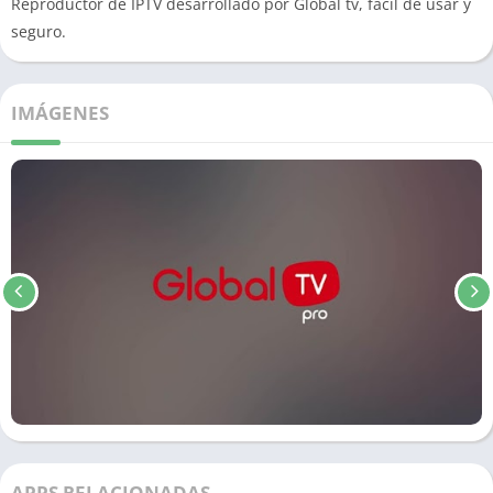
Reproductor de IPTV desarrollado por Global tv, fácil de usar y
seguro.
IMÁGENES
APPS RELACIONADAS