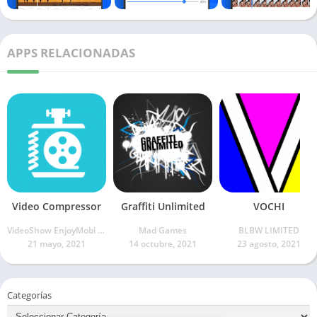
APPS RELACIONADAS
Video Compressor
Graffiti Unlimited
VOCHI
VideoShow EnjoyMobi Video Editor & Video Maker Inc
Mad Games
BLBW LIMITED
21 mayo, 2021
14 octubre, 2021
23 agosto, 2021
Categorías