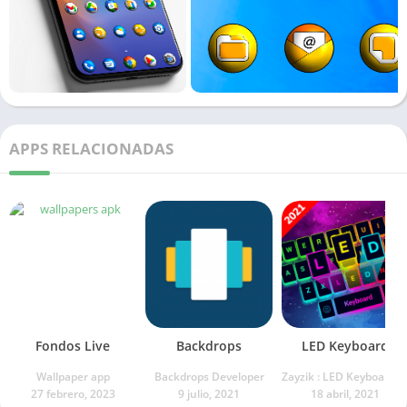
APPS RELACIONADAS
Fondos Live
Backdrops
LED Keyboard
Wallpaper app
Backdrops Developer
Zayzik : LED Keyboard Studio
27 febrero, 2023
9 julio, 2021
18 abril, 2021