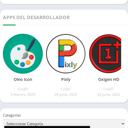
APPS DEL DESARROLLADOR
Oleo Icon
Pixly
Oxigen HD
Cris87
Cris87
Cris87
3 febrero, 2023
28 junio, 2022
24 junio, 2022
Categorías