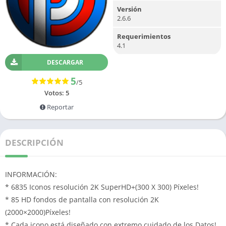
Versión
2.6.6
Requerimientos
4.1
DESCARGAR
5
/5
Votos:
5
Reportar
DESCRIPCIÓN
INFORMACIÓN:
* 6835 Iconos resolución 2K SuperHD+(300 X 300) Píxeles!
* 85 HD fondos de pantalla con resolución 2K
(2000×2000)Píxeles!
* Cada icono está diseñado con extremo cuidado de los Datos!