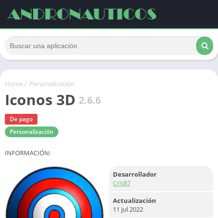
Home
/
Personalización
Iconos 3D
2.6.6
De pago
Personalización
INFORMACIÓN:
Desarrollador
Cris87
Actualización
11 jul 2022